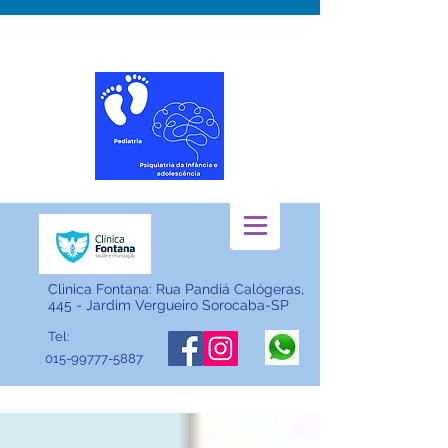
"Cuidando do seu filho desde os primeiros passos até a
saúde emocional"
Clinica Fontana: Rua Pandiá Calógeras,
445 - Jardim Vergueiro Sorocaba-SP
Tel:
015-99777-5887