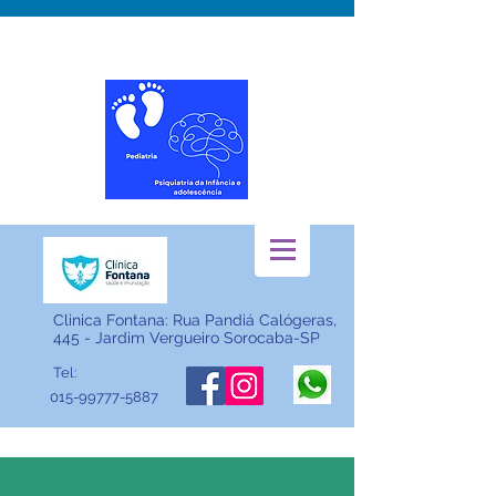
"Cuidando do seu filho desde os primeiros passos até a
saúde emocional"
Clinica Fontana: Rua Pandiá Calógeras,
445 - Jardim Vergueiro Sorocaba-SP
Tel:
015-99777-5887